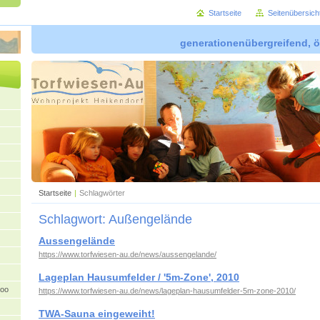
Startseite
Seitenübersich
generationenübergreifend, ö
Startseite
|
Schlagwörter
Schlagwort: Außengelände
Aussengelände
https://www.torfwiesen-au.de/news/aussengelande/
Lageplan Hausumfelder / '5m-Zone', 2010
oo
https://www.torfwiesen-au.de/news/lageplan-hausumfelder-5m-zone-2010/
TWA-Sauna eingeweiht!