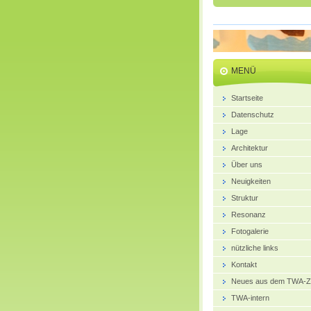
MENÜ
Startseite
Datenschutz
Lage
Architektur
Über uns
Neuigkeiten
Struktur
Resonanz
Fotogalerie
nützliche links
Kontakt
Neues aus dem TWA-Z
TWA-intern