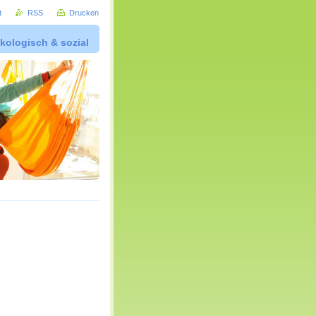
t
RSS
Drucken
kologisch & sozial