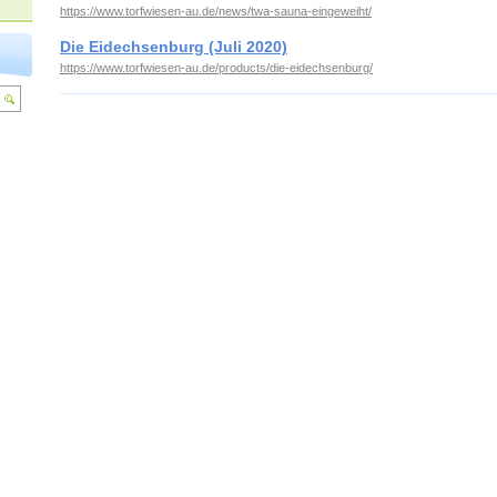
https://www.torfwiesen-au.de/news/twa-sauna-eingeweiht/
Die Eidechsenburg (Juli 2020)
https://www.torfwiesen-au.de/products/die-eidechsenburg/