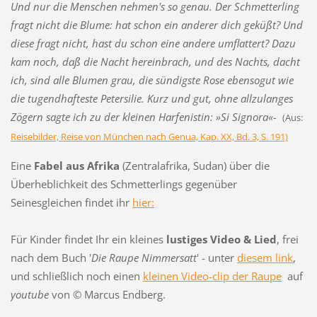
Und nur die Menschen nehmen's so genau. Der Schmetterling
fragt nicht die Blume: hat schon ein anderer dich geküßt? Und
diese fragt nicht, hast du schon eine andere umflattert? Dazu
kam noch, daß die Nacht hereinbrach, und des Nachts, dacht
ich, sind alle Blumen grau, die sündigste Rose ebensogut wie
die tugendhafteste Petersilie. Kurz und gut, ohne allzulanges
Zögern sagte ich zu der kleinen Harfenistin: »Si Signora«-
(Aus:
Reisebilder, Reise von München nach Genua, Kap. XX, Bd. 3, S. 191)
Eine
Fabel aus Afrika
(Zentralafrika, Sudan) über die
Überheblichkeit des Schmetterlings gegenüber
Seinesgleichen findet ihr
hier:
Für Kinder findet Ihr ein kleines
lustiges Video & Lied
, frei
nach dem Buch '
Die Raupe Nimmersatt
' - unter
diesem link
,
und schließlich noch einen
kleinen Video-clip der Raupe
auf
youtube
von © Marcus Endberg.