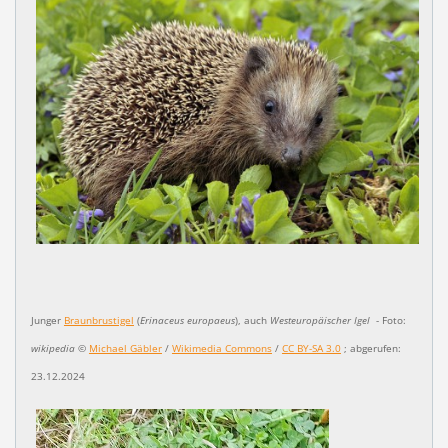
Junger
Braunbrustigel
(
Erinaceus europaeus
), auch
Westeuropäischer Igel
- Foto:
wikipedia
©
Michael Gäbler
/
Wikimedia Commons
/
CC BY-SA 3.0
; abgerufen:
23.12.2024