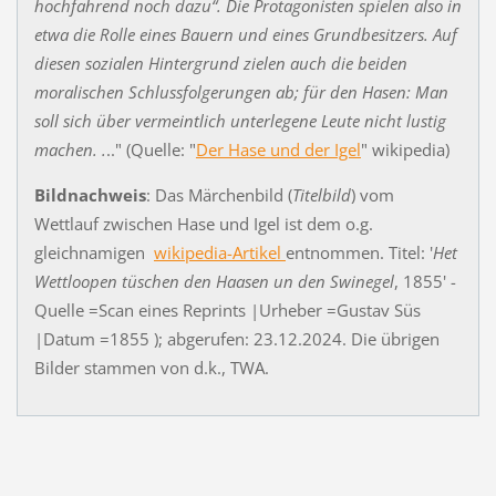
hochfahrend noch dazu“. Die Protagonisten spielen also in
etwa die Rolle eines Bauern und eines Grundbesitzers. Auf
diesen sozialen Hintergrund zielen auch die beiden
moralischen Schlussfolgerungen ab; für den Hasen: Man
soll sich über vermeintlich unterlegene Leute nicht lustig
machen. .
.." (Quelle: "
Der Hase und der Igel
" wikipedia)
Bildnachweis
: Das Märchenbild (
Titelbild
) vom
Wettlauf zwischen Hase und Igel ist dem o.g.
gleichnamigen
wikipedia-Artikel
entnommen. Titel: '
Het
Wettloopen tüschen den Haasen un den Swinegel
, 1855' -
Quelle =Scan eines Reprints |Urheber =Gustav Süs
|Datum =1855 ); abgerufen: 23.12.2024. Die übrigen
Bilder stammen von d.k., TWA.