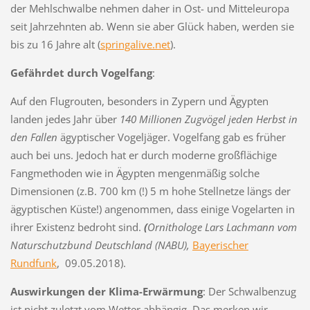
der Mehlschwalbe nehmen daher in Ost- und Mitteleuropa
seit Jahrzehnten ab. Wenn sie aber Glück haben, werden sie
bis zu 16 Jahre alt (
springalive.net
).
Gefährdet durch Vogelfang
:
Auf den Flugrouten, besonders in Zypern und Ägypten
landen jedes Jahr über
140 Millionen Zugvögel jeden Herbst in
den Fallen
ägyptischer Vogeljäger. Vogelfang gab es früher
auch bei uns. Jedoch hat er durch moderne großflächige
Fangmethoden wie in Ägypten mengenmäßig solche
Dimensionen (z.B. 700 km (!) 5 m hohe Stellnetze längs der
ägyptischen Küste!) angenommen, dass einige Vogelarten in
ihrer Existenz bedroht sind.
(
Ornithologe Lars Lachmann vom
Naturschutzbund Deutschland (NABU),
Bayerischer
Rundfunk
, 09.05.2018).
Auswirkungen der Klima-Erwärmung
: Der Schwalbenzug
ist nicht zuletzt vom Wetter abhängig. Das merken wir