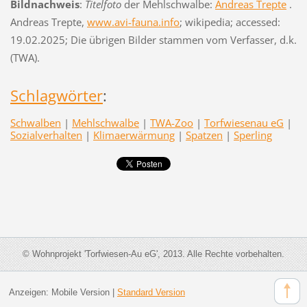
Bildnachweis
:
Titelfoto
der Mehlschwalbe:
Andreas Trepte
.
Andreas Trepte,
www.avi-fauna.info
; wikipedia; accessed:
19.02.2025; Die übrigen Bilder stammen vom Verfasser, d.k.
(TWA).
Schlagwörter
:
Schwalben
|
Mehlschwalbe
|
TWA-Zoo
|
Torfwiesenau eG
|
Sozialverhalten
|
Klimaerwärmung
|
Spatzen
|
Sperling
© Wohnprojekt 'Torfwiesen-Au eG', 2013. Alle Rechte vorbehalten.
Anzeigen:
Mobile Version
|
Standard Version