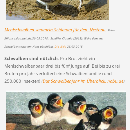
Mehlschwalben sammeln Schlamm für den Nestbau
.
Foto-
Alliance.dpa.welt.de.30.05.2018 ; Schülke, Claudia (2015): Wehe dem, der
Schwalbennester am Haus abschlägt.
Die Welt,
26.03.2015
Schwalben sind nützlich
: Pro Brut zieht ein
Mehlschwalbenpaar drei bis fünf Junge auf. Bei bis zu drei
Bruten pro Jahr verfüttert eine Schwalbenfamilie rund
250.000 Insekten!
(
Das Schwalbenjahr im Überblick, nabu.de
)