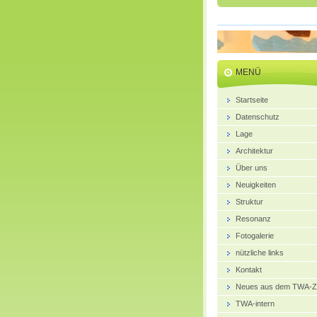
MENÜ
Startseite
Datenschutz
Lage
Architektur
Über uns
Neuigkeiten
Struktur
Resonanz
Fotogalerie
nützliche links
Kontakt
Neues aus dem TWA-Z
TWA-intern