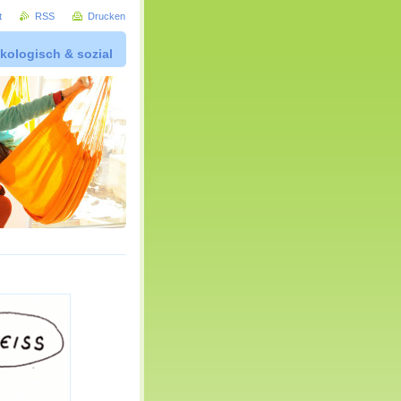
t
RSS
Drucken
kologisch & sozial