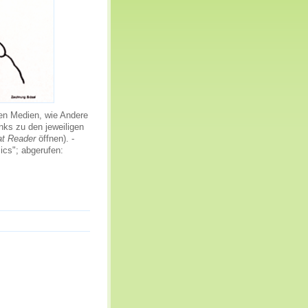
en Medien, wie Andere
inks zu den jeweiligen
t Reader
öffnen). -
ics"; abgerufen: