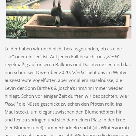
Leider haben wir noch nicht herausgefunden, ob es eine
"sie" oder ein "er" ist. Auf jeden Fall besucht uns ‚
Flecki
‘
regelmäßig auf unseren Balkons und Dachterrassen und das
nun schon seit Dezember 2020. ‘
Flecki
' liebt das im Winter
ausgestreute Vogelfutter, aber vor allem Haselnüsse, die
Levin der Sohn Birthe’s & Joscha‘s ihm/ihr immer wieder
hinlegt. Schon vor einiger Zeit durften wir beobachten, wie
'
Flecki '
die Nüsse geschickt zwischen den Pfoten rollt, ins
Maul steckt, um elegant zwischen den Blumentöpfen hin
und her zu springen und sich dann einen Platz in der Erde
(der Blumenkübel) zum Verbuddeln sucht (als Wintervorrat),
was auch sehr amüsant aussieht. Wir können die Bewegung