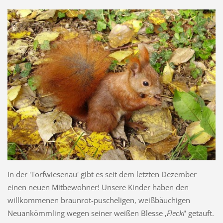
In der 'Torfwiesenau' gibt es seit dem letzten Dezember
einen neuen Mitbewohner! Unsere Kinder haben den
willkommenen braunrot-puscheligen, weißbäuchigen
Neuankömmling wegen seiner weißen Blesse ‚
Flecki
‘ getauft.