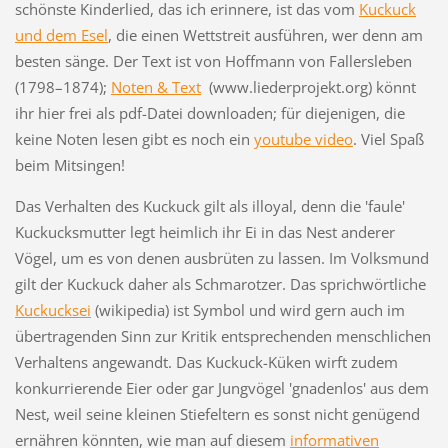
schönste Kinderlied, das ich erinnere, ist das vom
Kuckuck
und dem Esel
, die einen Wettstreit ausführen, wer denn am
besten sänge. Der Text ist von Hoffmann von Fallersleben
(1798–1874);
Noten & Text
(www.liederprojekt.org) könnt
ihr hier frei als pdf-Datei downloaden; für diejenigen, die
keine Noten lesen gibt es noch ein
youtube video
. Viel Spaß
beim Mitsingen!
Das Verhalten des Kuckuck gilt als illoyal, denn die 'faule'
Kuckucksmutter legt heimlich ihr Ei in das Nest anderer
Vögel, um es von denen ausbrüten zu lassen. Im Volksmund
gilt der Kuckuck daher als Schmarotzer. Das sprichwörtliche
Kuckucksei
(wikipedia) ist Symbol und wird gern auch im
übertragenden Sinn zur Kritik entsprechenden menschlichen
Verhaltens angewandt. Das Kuckuck-Küken wirft zudem
konkurrierende Eier oder gar Jungvögel 'gnadenlos' aus dem
Nest, weil seine kleinen Stiefeltern es sonst nicht genügend
ernähren könnten, wie man auf diesem
informativen