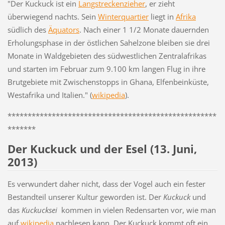
"Der Kuckuck ist ein
Langstreckenzieher
, er zieht
überwiegend nachts. Sein
Winterquartier
liegt in
Afrika
südlich des
Äquators
. Nach einer 1 1/2 Monate dauernden
Erholungsphase in der östlichen Sahelzone bleiben sie drei
Monate in Waldgebieten des südwestlichen Zentralafrikas
und starten im Februar zum 9.100 km langen Flug in ihre
Brutgebiete mit Zwischenstopps in Ghana, Elfenbeinküste,
Westafrika und Italien." (
wikipedia
).
****************************************************
*******
Der Kuckuck und der Esel (13. Juni,
2013)
Es verwundert daher nicht, dass der Vogel auch ein fester
Bestandteil unserer Kultur geworden ist. Der
Kuckuck
und
das
Kuckucksei
kommen in vielen Redensarten vor, wie man
auf
wikipedia
nachlesen kann. Der Kuckuck kommt oft ein