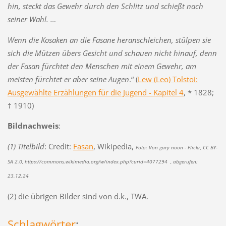
hin, steckt das Gewehr durch den Schlitz und schießt nach
seiner Wahl. …
Wenn die Kosaken an die Fasane heranschleichen, stülpen sie
sich die Mützen übers Gesicht und schauen nicht hinauf, denn
der Fasan fürchtet den Menschen mit einem Gewehr, am
meisten fürchtet er aber seine Augen
.“ (
Lew (Leo) Tolstoi:
Ausgewählte Erzählungen für die Jugend - Kapitel 4
, * 1828;
† 1910)
Bildnachweis
:
(1) Titelbild
: Credit:
Fasan
, Wikipedia,
Foto: Von gary noon - Flickr, CC BY-
SA 2.0, https://commons.wikimedia.org/w/index.php?curid=4077294 , abgerufen:
23.12.24
(2) die übrigen Bilder sind von d.k., TWA.
Schlagwörter
: