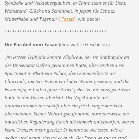
Symbolik und Volksaberglauben. In China steht er für Licht,
Wohlstand, Glück und Schönheit, in Japan für Schutz,
Mutterliebe und Tugend.
“ („
Fasan
“, wikipedia)
*****************************************
Die Parabel vom Fasan
(eine wahre Geschichte)
„
Im letzten Frühjahr konnte Whybrow, der ein Sabbatjahr an
der Universität Oxford genommen hatte, überraschend ein
Apartment in Blenheim Palace, dem Familienbesitz der
Churchills, mieten. Es war ein kalter Winter gewesen, und die
Fasanenjäger hatten ganze Arbeit geleistet: Ein einziger Fasan
hatte in den Gärten überlebt. Der Vogel konnte die
unumschränkte Herrschaft über ein frisch eingesätes Feld
übernehmen. Seiner Nahrungsaufnahme, normalerweise der
natürlichen Regulierung durch die Umwelt unterworfen, waren
keine Grenzen mehr gesetzt: Er konnte so viel essen, wie er
wollte, und genau das tat er auch. Der Fasan wurde so groß,