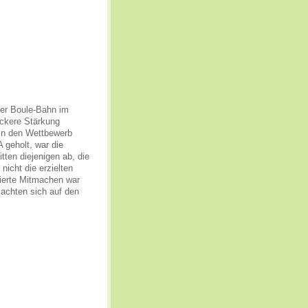
er Boule-Bahn im
eckere Stärkung
 in den Wettbewerb
 geholt, war die
tten diejenigen ab, die
nicht die erzielten
ierte Mitmachen war
machten sich auf den