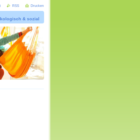
t
RSS
Drucken
kologisch & sozial