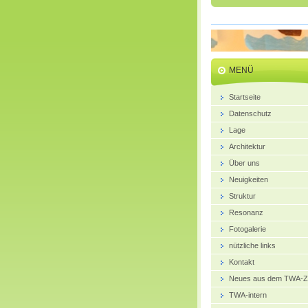
MENÜ
Startseite
Datenschutz
Lage
Architektur
Über uns
Neuigkeiten
Struktur
Resonanz
Fotogalerie
nützliche links
Kontakt
Neues aus dem TWA-Z
TWA-intern